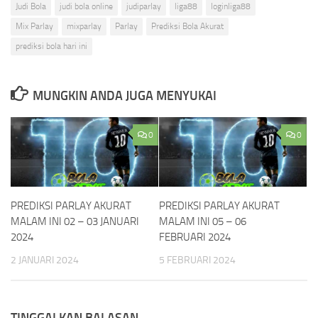
Judi Bola
judi bola online
judiparlay
liga88
loginliga88
Mix Parlay
mixparlay
Parlay
Prediksi Bola Akurat
prediksi bola hari ini
MUNGKIN ANDA JUGA MENYUKAI
0
0
PREDIKSI PARLAY AKURAT
PREDIKSI PARLAY AKURAT
MALAM INI 02 – 03 JANUARI
MALAM INI 05 – 06
2024
FEBRUARI 2024
2 JANUARI 2024
5 FEBRUARI 2024
TINGGALKAN BALASAN