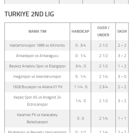
TURKIYE 2ND LIG
OVER /
NAMA TIM
HANDICAP
SKOR
UNDER
Kastamonuspor 1966 vs Altinordu
0 : 3/4
2 1/2
2 – 2
Ankaraspor vs Ankaragucu
0 : 1/4
2 1/2
3 – 2
Beykoz Anadolu Spor vs Elazigspor
3/4 : 0
2 1/2
1 – 2
Inegolspor vs Iskenderunspor
0 : 1/4
2 1/4
3 – 0
1928 Bucaspor vs Adana 01 FK
1 1/4 : 0
2 3/4
2 – 2
Kepez Spor AS vs Anagold 24
1/4 : 0
2 1/2
3 – 2
Erzincanspor
Karaman FK vs Karacabey
0 : 0
2 1/4
1 – 1
Belediyespor
Muglaspor vs Beyoglu Yenicarsispor
0 : 1/2
2 1/4
2 – 2