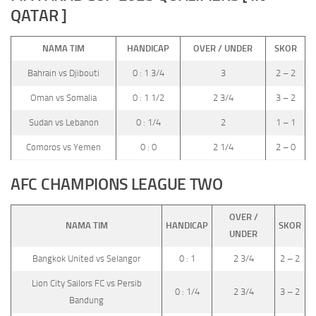
QATAR ]
NAMA TIM
HANDICAP
OVER / UNDER
SKOR
Bahrain vs Djibouti
0 : 1 3/4
3
2 – 2
Oman vs Somalia
0 : 1 1/2
2 3/4
3 – 2
Sudan vs Lebanon
0 : 1/4
2
1 – 1
Comoros vs Yemen
0 : 0
2 1/4
2 – 0
AFC CHAMPIONS LEAGUE TWO
OVER /
NAMA TIM
HANDICAP
SKOR
UNDER
Bangkok United vs Selangor
0 : 1
2 3/4
2 – 2
Lion City Sailors FC vs Persib
0 : 1/4
2 3/4
3 – 2
Bandung