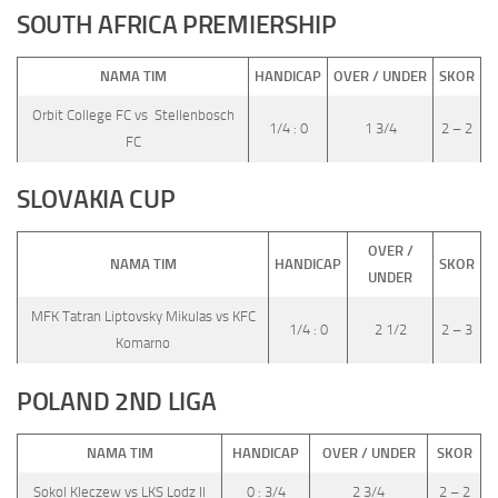
SOUTH AFRICA PREMIERSHIP
NAMA TIM
HANDICAP
OVER / UNDER
SKOR
Orbit College FC vs Stellenbosch
1/4 : 0
1 3/4
2 – 2
FC
SLOVAKIA CUP
OVER /
NAMA TIM
HANDICAP
SKOR
UNDER
MFK Tatran Liptovsky Mikulas vs KFC
1/4 : 0
2 1/2
2 – 3
Komarno
POLAND 2ND LIGA
NAMA TIM
HANDICAP
OVER / UNDER
SKOR
Sokol Kleczew vs LKS Lodz II
0 : 3/4
2 3/4
2 – 2