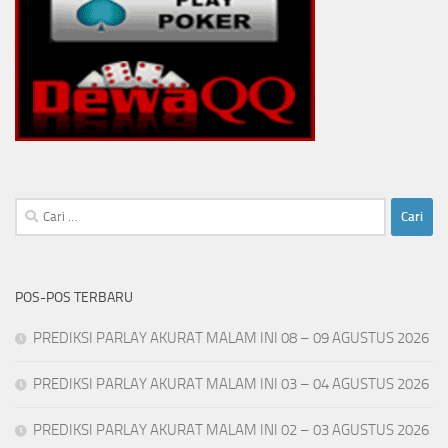
Cari
untuk:
POS-POS TERBARU
PREDIKSI PARLAY AKURAT MALAM INI 08 – 09 AGUSTUS 2026
PREDIKSI PARLAY AKURAT MALAM INI 03 – 04 AGUSTUS 2026
PREDIKSI PARLAY AKURAT MALAM INI 02 – 03 AGUSTUS 2026