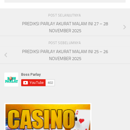
POST SELANJUTNYA
PREDIKSI PARLAY AKURAT MALAM INI 27 – 28
NOVEMBER 2025
POST SEBELUMNYA
PREDIKSI PARLAY AKURAT MALAM INI 25 – 26
NOVEMBER 2025