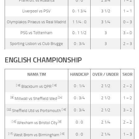
Frankfurt vs Atalanta
0 : 0
2 3/4
1 – 2
Liverpool vs PSV
0 : 1 3/4
3 1/2
1 – 1
Olympiakos Piraeus vs Real Madrid
1 1/4 : 0
3 1/4
0 – 3
PSG vs Tottenham
0 : 1 1/2
3
3 – 0
Sporting Lisbon vs Club Brugge
0 : 3/4
3
2 – 3
ENGLISH CHAMPIONSHIP
NAMA TIM
HANDICAP
OVER / UNDER
SKOR
0 : 1/4
2 1/2
2 – 2
[18]
[16]
Blackburn vs QPR
0 : 3/4
2 1/2
1 – 2
[9]
[24]
Millwall vs Sheffield Wed
0 : 3/4
2 1/2
3 – 2
[22]
[19]
Sheffield Utd vs Portsmouth
0 : 0
2 1/4
2 – 2
[15]
[6]
Wrexham vs Bristol City
0 : 0
2 1/4
1 – 3
[17]
[10]
West Brom vs Birmingham