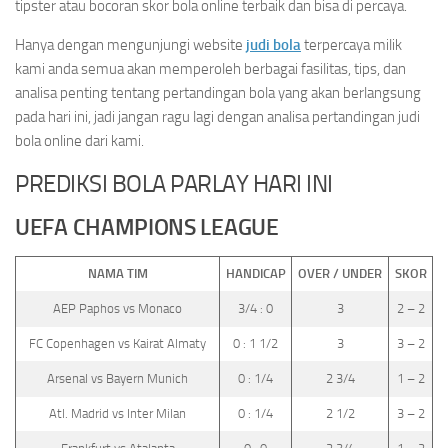
tipster atau bocoran skor bola online terbaik dan bisa di percaya.
Hanya dengan mengunjungi website
judi bola
terpercaya milik
kami anda semua akan memperoleh berbagai fasilitas, tips, dan
analisa penting tentang pertandingan bola yang akan berlangsung
pada hari ini, jadi jangan ragu lagi dengan analisa pertandingan judi
bola online dari kami.
PREDIKSI BOLA PARLAY HARI INI
UEFA CHAMPIONS LEAGUE
NAMA TIM
HANDICAP
OVER / UNDER
SKOR
AEP Paphos vs Monaco
3/4 : 0
3
2 – 2
FC Copenhagen vs Kairat Almaty
0 : 1 1/2
3
3 – 2
Arsenal vs Bayern Munich
0 : 1/4
2 3/4
1 – 2
Atl. Madrid vs Inter Milan
0 : 1/4
2 1/2
3 – 2